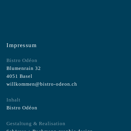
Zum
Inhalt
springen
Impressum
Bistro Odéon
Blumenrain 32
4051 Basel
willkommen@bistro-odeon.ch
Inhalt
Bistro Odéon
Gestaltung & Realisation